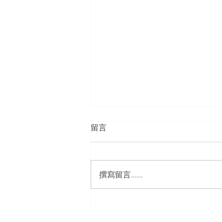
留言
撰寫留言......
海外数字营销白皮书系列之
六：媒体关系和新闻传播